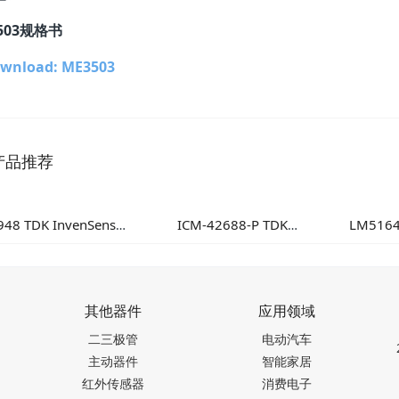
503规格书
wnload: ME3503
产品推荐
948 TDK InvenSense
ICM-42688-P TDK
LM516
传感器 高性能多轴融
InvenSense 高性能6轴MEMS
100V
合运动检测方案
惯性测量单元
器：高
其他器件
应用领域
二三极管
电动汽车
主动器件
智能家居
红外传感器
消费电子