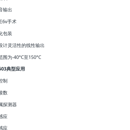
音输出
v至6v手术
化包装
设计灵活性的线性输出
围为-40°C至150°C
503典型应用
控制
读数
属探测器
感应
感应