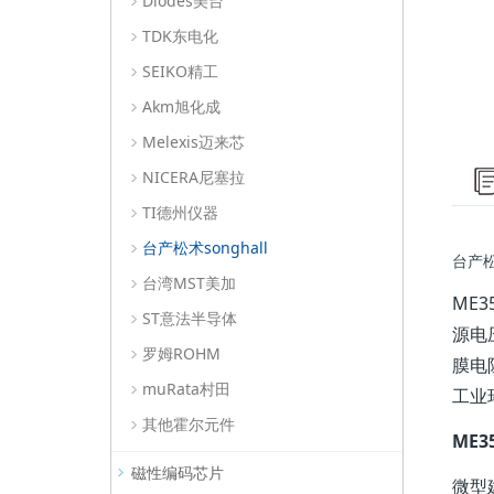
Diodes美台
TDK东电化
SEIKO精工
Akm旭化成
Melexis迈来芯
NICERA尼塞拉
TI德州仪器
台产松术songhall
台产松
台湾MST美加
ME
ST意法半导体
源电
罗姆ROHM
膜电
muRata村田
工业
其他霍尔元件
ME3
磁性编码芯片
微型