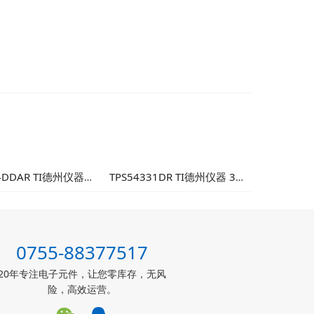
4DDAR TI德州仪器
TPS54331DR TI德州仪器 3A
输入1A同步降压转换
降压DC/DC转换器
可靠性工业电源方案
0755-88377517
20年专注电子元件，让您零库存，无风
险，高效运营。