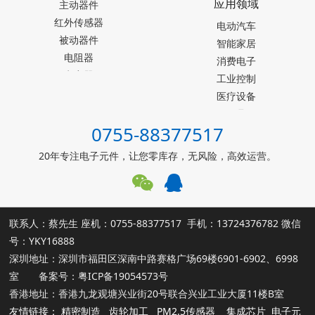
应用领域
主动器件
SEIKO精工
红外传感器
Akm旭化成
电动汽车
被动器件
Melexis迈来芯
智能家居
电阻器
NICERA尼塞拉
消费电子
电容器
TI德州仪器
工业控制
台产松术songhall
医疗设备
台湾MST美加
玩具
0755-88377517
ST意法半导体
仪器仪表
罗姆ROHM
能源设施
20年专注电子元件，让您零库存，无风险，高效运营。
muRata村田
其他霍尔元件
联系人：蔡先生 座机：0755-88377517 手机：13724376782 微信
号：YKY16888
深圳地址：深圳市福田区深南中路赛格广场69楼6901-6902、6998
室 备案号：
粤ICP备19054573号
香港地址：香港九龙观塘兴业街20号联合兴业工业大厦11楼B室
友情链接：
精密制造
齿轮加工
PM2.5传感器
集成芯片
电子元