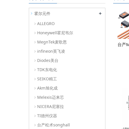
+
霍尔元件
ALLEGRO
Honeywell霍尼韦尔
MegnTek麦歌恩
台产
infineon英飞凌
Diodes美台
TDK东电化
SEIKO精工
Akm旭化成
Melexis迈来芯
NICERA尼塞拉
TI德州仪器
台产松术songhall