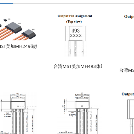
MST美加MH249磁簧开关替代磁性接近霍尔效应传感器开关元件
台湾MST美加MH493体重振动感应线性
台湾M