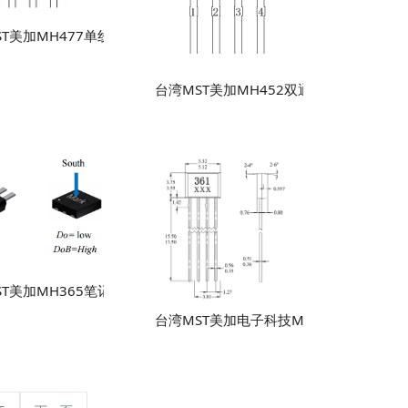
ST美加MH477单线圈无刷直流电动机霍尔传感器
盒线性霍尔效应传感器IC元件
台湾MST美加MH452双通道开关霍尔元件
方案霍尔元件
ST美加MH365笔记本电脑冷却风扇双向驱动霍尔元件
台湾MST美加电子科技MH361单线圈无