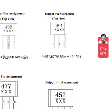
霍尔效应传感器IC元件
台湾MST美加MH491黑色金属探测器线
ST美加MH492振动感应线性霍尔元件