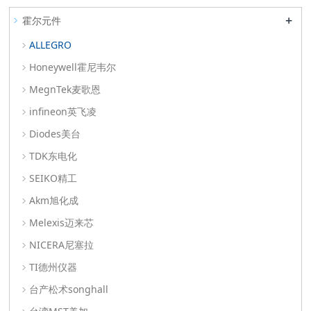
+
霍尔元件
ALLEGRO
Honeywell霍尼韦尔
MegnTek麦歌恩
infineon英飞凌
Diodes美台
TDK东电化
SEIKO精工
Akm旭化成
Melexis迈来芯
NICERA尼塞拉
TI德州仪器
台产松术songhall