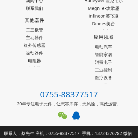
新闻中心
Honeywell霍尼韦尔
联系我们
MegnTek麦歌恩
infineon英飞凌
其他器件
Diodes美台
二三极管
TDK东电化
应用领域
主动器件
SEIKO精工
红外传感器
Akm旭化成
电动汽车
被动器件
Melexis迈来芯
智能家居
电阻器
NICERA尼塞拉
消费电子
电容器
TI德州仪器
工业控制
台产松术songhall
医疗设备
台湾MST美加
玩具
0755-88377517
ST意法半导体
仪器仪表
罗姆ROHM
能源设施
20年专注电子元件，让您零库存，无风险，高效运营。
muRata村田
其他霍尔元件
联系人：蔡先生 座机：0755-88377517 手机：13724376782 微信