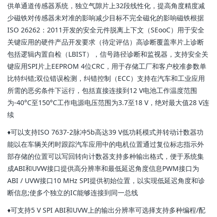
供单通道传感器系统，独立气隙片上32段线性化，提高角度精度减
少磁铁对传感器未对准的影响减少目标不完全磁化的影响磁铁根据
ISO 26262：2011开发的安全元件脱离上下文（SEooC）用于安全
关键应用的硬件产品开发要求（待定评估）高诊断覆盖率片上诊断
包括逻辑内置自检（LBIST），信号路径诊断和监视器，支持安全关
键应用SPI片上EEPROM 4位CRC，用于存储工厂和客户校准参数单
比特纠错;双位错误检测，纠错控制（ECC）支持在汽车和工业应用
所需的恶劣条件下运行，包括直接连接到12 V电池工作温度范围
为-40°C至150°C工作电源电压范围为3.7至18 V，绝对最大值28 V连
续
♦可以支持ISO 7637-2脉冲5b高达39 V低功耗模式并转动计数器功
能以在车辆关闭时跟踪汽车应用中的电机位置通过复位标志指示外
部存储的位置可以写回转向计数器支持多种输出格式，便于系统集
成ABI和UVW接口提供高分辨率和最低延迟角度信息PWM接口为
ABI / UVW接口10 MHz SPI提供初始位置，以实现低延迟角度和诊
断信息;使多个独立的IC能够连接到同一总线
♦可支持5 V SPI ABI和UVW上的输出分辨率可选择支持多种编程/配