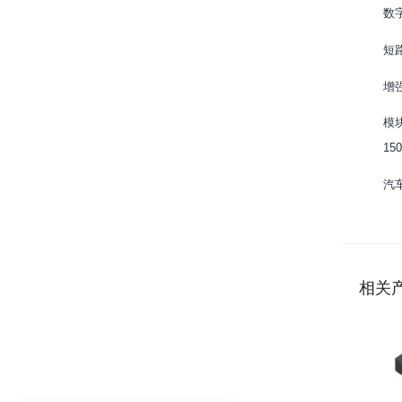
数
短
增
模
150
汽
相关