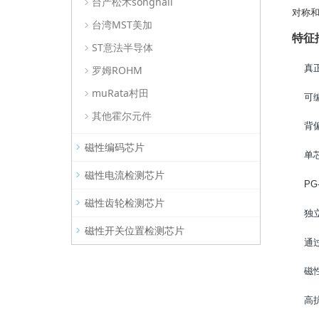
台产松术songhall
对称
台湾MST美加
特征
ST意法半导体
真
罗姆ROHM
muRata村田
可
其他霍尔元件
背
磁性编码芯片
单
磁性电流检测芯片
PG
磁性齿轮检测芯片
独
磁性开关位置检测芯片
通
磁
高