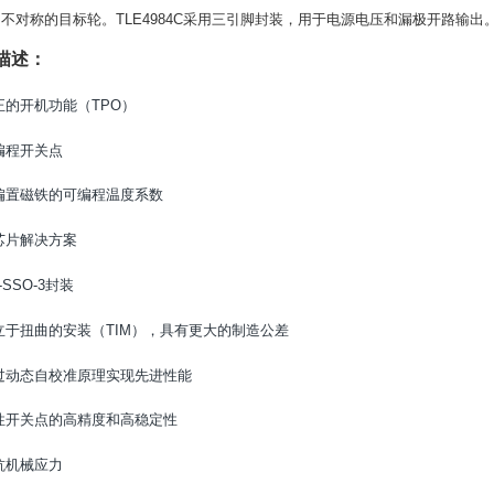
和不对称的目标轮。
TLE4984C采用三引脚封装，用于电源电压和漏极开路输出
描述：
正的开机功能（TPO）
编程开关点
偏置磁铁的可编程温度系数
芯片解决方案
-SSO-3封装
立于扭曲的安装（TIM），具有更大的制造公差
过动态自校准原理实现先进性能
性开关点的高精度和高稳定性
抗机械应力