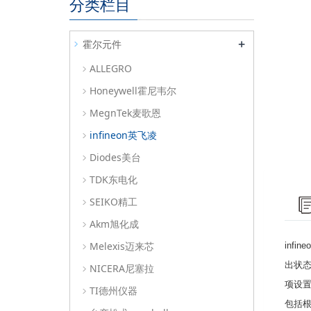
分类栏目
+
霍尔元件
ALLEGRO
Honeywell霍尼韦尔
MegnTek麦歌恩
infineon英飞凌
Diodes美台
TDK东电化
SEIKO精工
Akm旭化成
Melexis迈来芯
inf
出状
NICERA尼塞拉
项设
TI德州仪器
包括