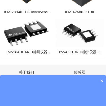
ICM-20948 TDK InvenSense
ICM-42688-P TDK
9轴运动传感器 高性能多轴融
InvenSense 高性能6轴MEMS
合运动检测方案
惯性测量单元
LM5164DDAR TI德州仪器
TPS54331DR TI德州仪器 3A
100V输入1A同步降压转换
降压DC/DC转换器
器：高可靠性工业电源方案
关于我们
传感器
公司简介
ALLEGRO
×
新闻中心
Honeywell霍尼韦尔
联系我们
MegnTek麦歌恩
infineon英飞凌
其他器件
Diodes美台