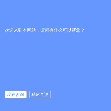
二三极管
TDK东电化
应用领域
主动器件
SEIKO精工
红外传感器
Akm旭化成
电动汽车
被动器件
Melexis迈来芯
智能家居
电阻器
NICERA尼塞拉
消费电子
欢迎来到本网站，请问有什么可以帮您？
电容器
TI德州仪器
工业控制
台产松术songhall
医疗设备
台湾MST美加
玩具
0755-88377517
ST意法半导体
仪器仪表
罗姆ROHM
能源设施
20年专注电子元件，让您零库存，无风险，高效运营。
muRata村田
其他霍尔元件
联系人：蔡先生 座机：0755-88377517 手机：13724376782 微信
号：YKY16888
现在咨询
稍后再说
深圳地址：深圳市福田区深南中路赛格广场69楼6901-6902、6998
室 备案号：
粤ICP备19054573号
香港地址：香港九龙观塘兴业街20号联合兴业工业大厦11楼B室