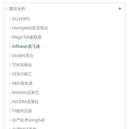
+
霍尔元件
ALLEGRO
Honeywell霍尼韦尔
MegnTek麦歌恩
infineon英飞凌
Diodes美台
TDK东电化
SEIKO精工
Akm旭化成
Melexis迈来芯
NICERA尼塞拉
TI德州仪器
台产松术songhall