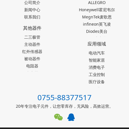
公司简介
ALLEGRO
新闻中心
Honeywell霍尼韦尔
联系我们
MegnTek麦歌恩
infineon英飞凌
其他器件
Diodes美台
二三极管
TDK东电化
应用领域
主动器件
SEIKO精工
红外传感器
Akm旭化成
电动汽车
被动器件
Melexis迈来芯
智能家居
电阻器
NICERA尼塞拉
消费电子
电容器
TI德州仪器
工业控制
台产松术songhall
医疗设备
台湾MST美加
玩具
0755-88377517
ST意法半导体
仪器仪表
罗姆ROHM
能源设施
20年专注电子元件，让您零库存，无风险，高效运营。
muRata村田
其他霍尔元件