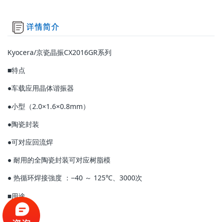
Kyocera/京瓷晶振CX2016GR系列
■特点
●车载应用晶体谐振器
●小型（2.0×1.6×0.8mm）
●陶瓷封装
●可对应回流焊
● 耐用的全陶瓷封装可对应树脂模
● 热循环焊接強度 ：−40 ～ 125℃、3000次
■用途
●ECU