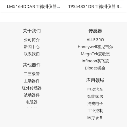
LM5164DDAR TI德州仪器
TPS54331DR TI德州仪器 3A
100V输入1A同步降压转换
降压DC/DC转换器
器：高可靠性工业电源方案
关于我们
传感器
公司简介
ALLEGRO
新闻中心
Honeywell霍尼韦尔
联系我们
MegnTek麦歌恩
infineon英飞凌
其他器件
Diodes美台
二三极管
TDK东电化
应用领域
主动器件
SEIKO精工
红外传感器
Akm旭化成
电动汽车
被动器件
Melexis迈来芯
智能家居
电阻器
NICERA尼塞拉
消费电子
电容器
TI德州仪器
工业控制
台产松术songhall
医疗设备
台湾MST美加
玩具