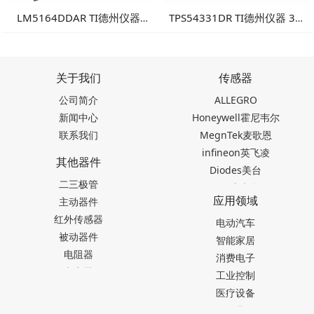
LM5164DDAR TI德州仪器
TPS54331DR TI德州仪器 3A
100V输入1A同步降压转换
降压DC/DC转换器
器：高可靠性工业电源方案
关于我们
传感器
公司简介
ALLEGRO
新闻中心
Honeywell霍尼韦尔
联系我们
MegnTek麦歌恩
infineon英飞凌
其他器件
Diodes美台
二三极管
TDK东电化
应用领域
主动器件
SEIKO精工
红外传感器
Akm旭化成
电动汽车
被动器件
Melexis迈来芯
智能家居
电阻器
NICERA尼塞拉
消费电子
电容器
TI德州仪器
工业控制
台产松术songhall
医疗设备
台湾MST美加
玩具