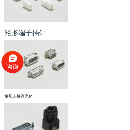
矩形端子插针
矩形连接器壳体