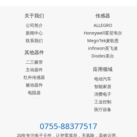
关于我们
传感器
公司简介
ALLEGRO
新闻中心
Honeywell霍尼韦尔
联系我们
MegnTek麦歌恩
infineon英飞凌
其他器件
Diodes美台
二三极管
TDK东电化
应用领域
主动器件
SEIKO精工
红外传感器
Akm旭化成
电动汽车
被动器件
Melexis迈来芯
智能家居
电阻器
NICERA尼塞拉
消费电子
电容器
TI德州仪器
工业控制
台产松术songhall
医疗设备
台湾MST美加
玩具
0755-88377517
ST意法半导体
仪器仪表
罗姆ROHM
能源设施
20年专注电子元件，让您零库存，无风险，高效运营。