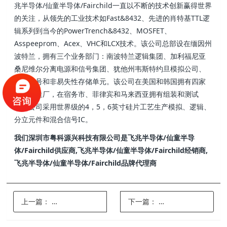
兆半导体/仙童半导体/Fairchild一直以不断的技术创新赢得世界
的关注，从领先的工业技术如Fast&8432、先进的肖特基TTL逻
辑系列到当今的PowerTrench&8432、MOSFET、
Asspeeprom、Acex、VHC和LCX技术。该公司总部设在缅因州
波特兰，拥有三个业务部门：南波特兰逻辑集团、加利福尼亚
桑尼维尔分离电源和信号集团、犹他州韦斯特约旦模拟公司、
混合信号和非易失性存储单元。该公司在美国和韩国拥有四家
晶圆制造厂，在宿务市、菲律宾和马来西亚拥有组装和测试
厂。公司采用世界级的4，5，6英寸硅片工艺生产模拟、逻辑、
分立元件和混合信号IC。
我们深圳市粤科源兴科技有限公司是飞兆半导体/仙童半导
体/Fairchild供应商,飞兆半导体/仙童半导体/Fairchild经销商,
飞兆半导体/仙童半导体/Fairchild品牌代理商
上一篇：
memsic/美新_经销商_供应商_品牌代理商
下一篇：
空气净化器上用的霍