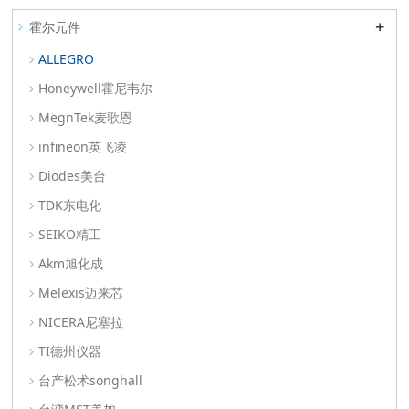
+
霍尔元件
ALLEGRO
Honeywell霍尼韦尔
MegnTek麦歌恩
infineon英飞凌
Diodes美台
TDK东电化
SEIKO精工
Akm旭化成
Melexis迈来芯
NICERA尼塞拉
TI德州仪器
台产松术songhall