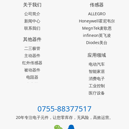
关于我们
传感器
公司简介
ALLEGRO
新闻中心
Honeywell霍尼韦尔
联系我们
MegnTek麦歌恩
infineon英飞凌
其他器件
Diodes美台
二三极管
TDK东电化
应用领域
主动器件
SEIKO精工
红外传感器
Akm旭化成
电动汽车
被动器件
Melexis迈来芯
智能家居
电阻器
NICERA尼塞拉
消费电子
电容器
TI德州仪器
工业控制
台产松术songhall
医疗设备
台湾MST美加
玩具
0755-88377517
ST意法半导体
仪器仪表
罗姆ROHM
能源设施
20年专注电子元件，让您零库存，无风险，高效运营。
muRata村田
其他霍尔元件