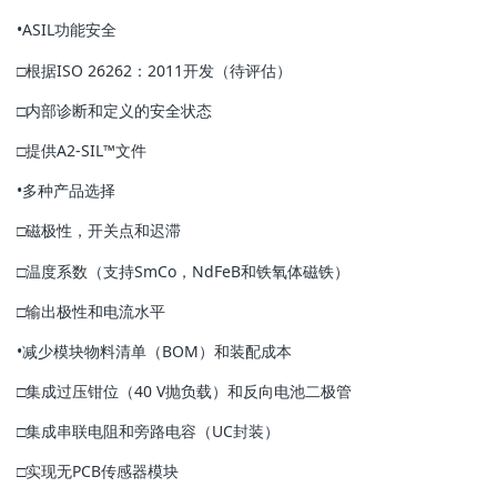
•ASIL功能安全
□根据ISO 26262：2011开发（待评估）
□内部诊断和定义的安全状态
□提供A2-SIL™文件
•多种产品选择
□磁极性，开关点和迟滞
□温度系数（支持SmCo，NdFeB和铁氧体磁铁）
□输出极性和电流水平
•减少模块物料清单（BOM）和装配成本
□集成过压钳位（40 V抛负载）和反向电池二极管
□集成串联电阻和旁路电容（UC封装）
□实现无PCB传感器模块