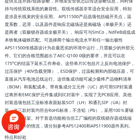
提供互连开路/短路诊断，并增加安全状态以传达诊断信息，同时保
持与传统双线系统的兼容性。双线传感器非常适合安全应用，特别
是涉及长线束的安全应用。 APS11500产品选项包括磁开关点，温
度系数，迟滞，以及器件是响应北磁场还是南磁场（单极开关）还
是两者（双极锁存器或全极开关）。响应可与SmCo，NdFeB或低成
本铁氧体磁铁匹配。可选择两个输出电流水平和任一输出极性
APS11500传感器设计为在最恶劣的环境中运行，只需极少的外部元
件。它们的合格范围超出了AEC-Q100 0级的要求，并且可以在
175°C的结温下延长工作寿命。这些单片IC包括片上反向电池保护，
过压保护（40V负载突降），ESD保护，过温检测和内部稳压器，可
直接从汽车电池总线运行。这些集成功能可减少最终产品物料清单
（BOM）和装配成本。带有集成分立元件（UC）的可用SIP封装通
过将所有EMC保护元件集成到IC封装中，实现了无PCB应用。其他
封装选项包括工业标准表面贴装SOT（LH）和通孔SIP（UA）封
装。这三款封装均符合RoHS标准，不含铅（Pb），采用100％雾锡
电镀引线框架。对于首选功能相当但工厂编程的双线锁存器或线端
可编程器件的情况，请分别参考APS12400和APS11900器件系列。
特点和好处