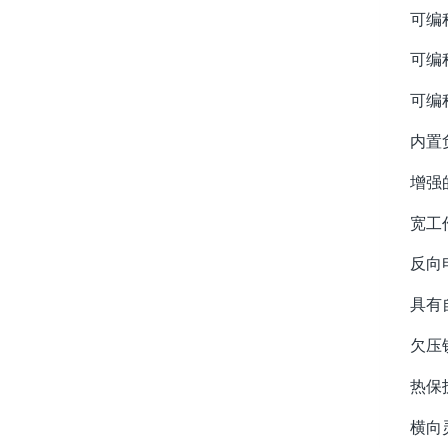
可编
可编
可编
内置负
增强
宽工作
反向
具有
欠压
热保
横向