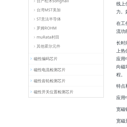
台产松术songhall
线上
台湾MST美加
力。
ST意法半导体
在工
罗姆ROHM
流功
muRata村田
长时
其他霍尔元件
上热
应用
磁性编码芯片
向磁
磁性电流检测芯片
程。
磁性齿轮检测芯片
特点
磁性开关位置检测芯片
应用
宽磁锁
宽磁开