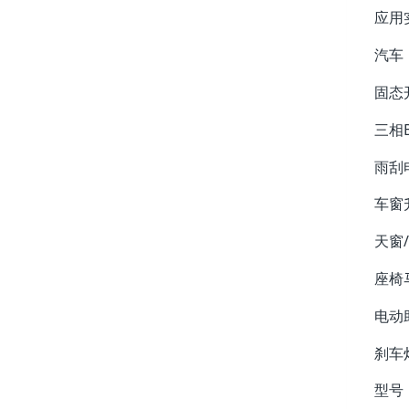
应用
汽车
固态
三相
雨刮
车窗
天窗
座椅
电动
刹车
型号