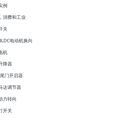
实例
，消费和工业
开关
BLDC电动机换向
电机
升降器
/尾门开启器
马达调节器
助力转向
灯开关