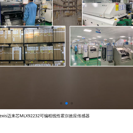
lexis迈来芯MLX92232可编程线性霍尔效应传感器