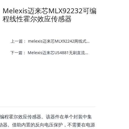
Melexis迈来芯MLX92232可编
程线性霍尔效应传感器
上一篇：
melexis迈来芯MLX92242两线式可编程霍尔效应锁存开关传感器IC芯片元件
下一篇：
Melexis迈来芯US4881无刷直流电动机换向双极霍尔效应传感器开关IC元件
二代可编程霍尔效应传感器。该器件在单个封装中集
动器。借助内置的反向电压保护，不需要在电源