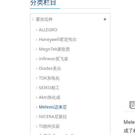
分类栏目
+
霍尔元件
ALLEGRO
Honeywell霍尼韦尔
MegnTek麦歌恩
infineon英飞凌
Diodes美台
TDK东电化
SEIKO精工
Akm旭化成
Melexis迈来芯
NICERA尼塞拉
Me
TI德州仪器
成了