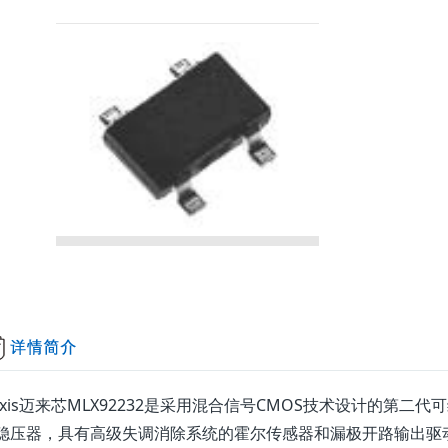
lexis迈来芯MLX92232是采用混合信号CMOS技术设计的第
稳压器，具有高级失调消除系统的霍尔传感器和漏极开路输出驱