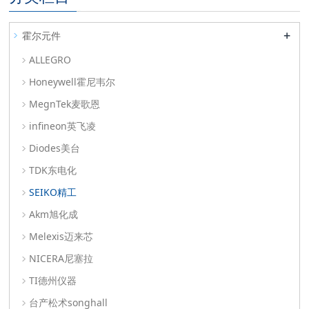
+
霍尔元件
ALLEGRO
Honeywell霍尼韦尔
MegnTek麦歌恩
infineon英飞凌
Diodes美台
TDK东电化
SEIKO精工
Akm旭化成
Melexis迈来芯
NICERA尼塞拉
TI德州仪器
台产松术songhall