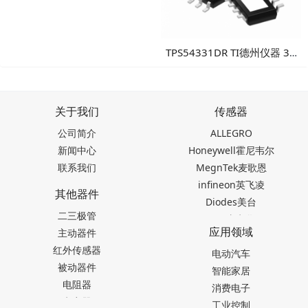
100V输入1A同步降压转换
器：高可靠性工业电源方案
TPS54331DR TI德州仪器 3A
降压DC/DC转换器
关于我们
传感器
公司简介
ALLEGRO
新闻中心
Honeywell霍尼韦尔
联系我们
MegnTek麦歌恩
infineon英飞凌
其他器件
Diodes美台
二三极管
TDK东电化
应用领域
主动器件
SEIKO精工
红外传感器
Akm旭化成
电动汽车
被动器件
Melexis迈来芯
智能家居
电阻器
NICERA尼塞拉
消费电子
电容器
TI德州仪器
工业控制