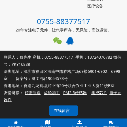
台产松术songhall
医疗设备
台湾MST美加
玩具
0755-88377517
ST意法半导体
仪器仪表
罗姆ROHM
能源设施
20年专注电子元件，让您零库存，无风险，高效运营。
muRata村田
其他霍尔元件
联系人：蔡先生 座机：0755-88377517 手机：13724376782 微信
号：YKY16888
深圳地址：深圳市福田区深南中路赛格广场69楼6901-6902、6998
室 备案号：
粤ICP备19054573号
香港地址：香港九龙观塘兴业街20号联合兴业工业大厦11楼B室
友情链接：
精密制造
齿轮加工
PM2.5传感器
集成芯片
电子元
器件
在线留言