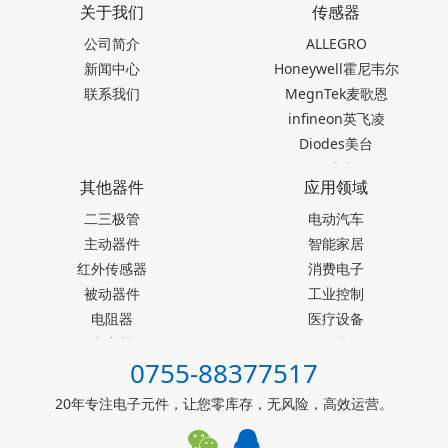
关于我们
传感器
公司简介
ALLEGRO
新闻中心
Honeywell霍尼韦尔
联系我们
MegnTek麦歌恩
infineon英飞凌
Diodes美台
TDK东电化
其他器件
应用领域
SEIKO精工
二三极管
Akm旭化成
电动汽车
主动器件
Melexis迈来芯
智能家居
红外传感器
NICERA尼塞拉
消费电子
被动器件
TI德州仪器
工业控制
电阻器
台产松术songhall
医疗设备
电容器
台湾MST美加
玩具
0755-88377517
ST意法半导体
仪器仪表
罗姆ROHM
能源设施
20年专注电子元件，让您零库存，无风险，高效运营。
muRata村田
其他霍尔元件