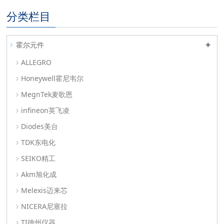
分类栏目
+
霍尔元件
ALLEGRO
Honeywell霍尼韦尔
MegnTek麦歌恩
infineon英飞凌
Diodes美台
TDK东电化
SEIKO精工
Akm旭化成
Melexis迈来芯
NICERA尼塞拉
TI德州仪器