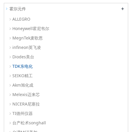
+
霍尔元件
ALLEGRO
Honeywell霍尼韦尔
MegnTek麦歌恩
infineon英飞凌
Diodes美台
TDK东电化
SEIKO精工
Akm旭化成
Melexis迈来芯
NICERA尼塞拉
TI德州仪器
台产松术songhall