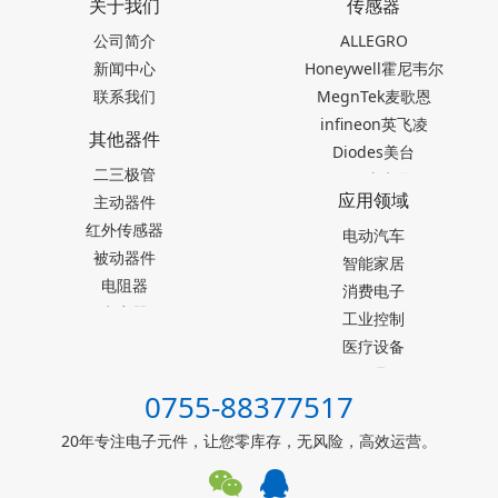
关于我们
传感器
公司简介
ALLEGRO
新闻中心
Honeywell霍尼韦尔
联系我们
MegnTek麦歌恩
infineon英飞凌
其他器件
Diodes美台
二三极管
TDK东电化
应用领域
主动器件
SEIKO精工
红外传感器
Akm旭化成
电动汽车
被动器件
Melexis迈来芯
智能家居
电阻器
NICERA尼塞拉
消费电子
电容器
TI德州仪器
工业控制
台产松术songhall
医疗设备
台湾MST美加
玩具
0755-88377517
ST意法半导体
仪器仪表
罗姆ROHM
能源设施
20年专注电子元件，让您零库存，无风险，高效运营。
muRata村田
其他霍尔元件