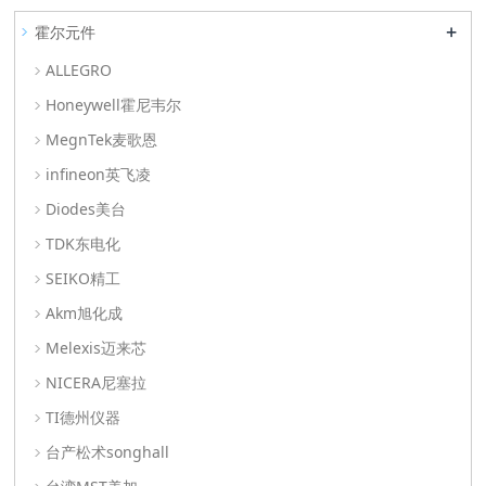
+
霍尔元件
ALLEGRO
Honeywell霍尼韦尔
MegnTek麦歌恩
infineon英飞凌
Diodes美台
TDK东电化
SEIKO精工
Akm旭化成
Melexis迈来芯
NICERA尼塞拉
TI德州仪器
台产松术songhall