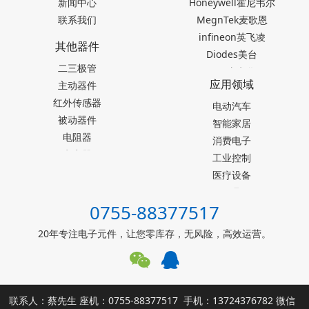
新闻中心
Honeywell霍尼韦尔
联系我们
MegnTek麦歌恩
infineon英飞凌
其他器件
Diodes美台
二三极管
TDK东电化
应用领域
主动器件
SEIKO精工
红外传感器
Akm旭化成
电动汽车
被动器件
Melexis迈来芯
智能家居
电阻器
NICERA尼塞拉
消费电子
电容器
TI德州仪器
工业控制
台产松术songhall
医疗设备
台湾MST美加
玩具
0755-88377517
ST意法半导体
仪器仪表
罗姆ROHM
能源设施
20年专注电子元件，让您零库存，无风险，高效运营。
muRata村田
其他霍尔元件
联系人：蔡先生 座机：0755-88377517 手机：13724376782 微信