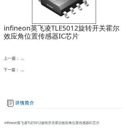
infineon英飞凌TLE5012旋转开关霍尔
效应角位置传感器IC芯片
上一篇：
melexis迈来芯MLX90360节气门霍尔效应位置传感器ic芯片
下一篇：
megntek麦歌恩微电子MT6135非接触式位置检测磁阻开关
infineon英飞凌TLE5012旋转开关霍尔效应角位置传感器IC芯片