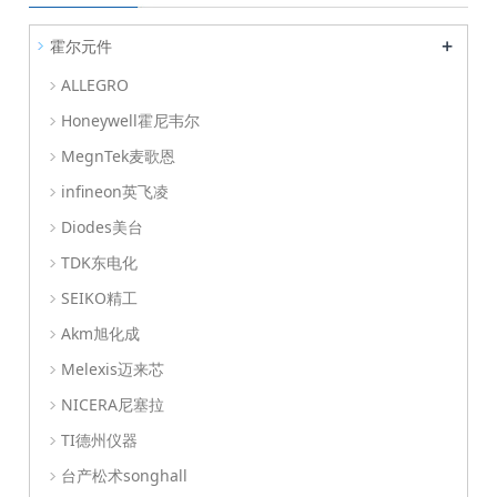
+
霍尔元件
ALLEGRO
Honeywell霍尼韦尔
MegnTek麦歌恩
infineon英飞凌
Diodes美台
TDK东电化
SEIKO精工
Akm旭化成
Melexis迈来芯
NICERA尼塞拉
TI德州仪器
台产松术songhall