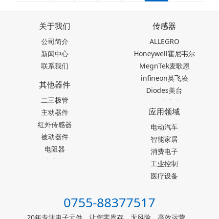
关于我们
传感器
公司简介
ALLEGRO
新闻中心
Honeywell霍尼韦尔
联系我们
MegnTek麦歌恩
infineon英飞凌
其他器件
Diodes美台
二三极管
TDK东电化
应用领域
主动器件
SEIKO精工
红外传感器
Akm旭化成
电动汽车
被动器件
Melexis迈来芯
智能家居
电阻器
NICERA尼塞拉
消费电子
电容器
TI德州仪器
工业控制
台产松术songhall
医疗设备
台湾MST美加
玩具
0755-88377517
ST意法半导体
仪器仪表
罗姆ROHM
能源设施
20年专注电子元件，让您零库存，无风险，高效运营。