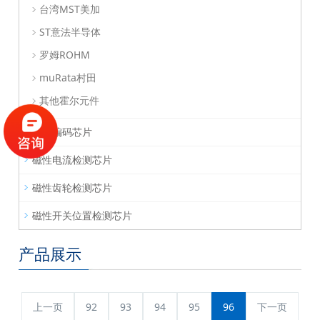
台湾MST美加
ST意法半导体
罗姆ROHM
muRata村田
其他霍尔元件
磁性编码芯片
磁性电流检测芯片
磁性齿轮检测芯片
磁性开关位置检测芯片
产品展示
上一页
92
93
94
95
96
下一页