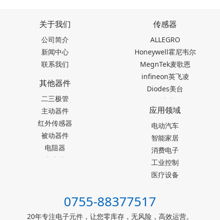
器：高可靠性工业电源方案
关于我们
传感器
公司简介
ALLEGRO
新闻中心
Honeywell霍尼韦尔
联系我们
MegnTek麦歌恩
infineon英飞凌
其他器件
Diodes美台
二三极管
TDK东电化
应用领域
主动器件
SEIKO精工
红外传感器
Akm旭化成
电动汽车
被动器件
Melexis迈来芯
智能家居
电阻器
NICERA尼塞拉
消费电子
电容器
TI德州仪器
工业控制
台产松术songhall
医疗设备
台湾MST美加
玩具
0755-88377517
ST意法半导体
仪器仪表
罗姆ROHM
能源设施
20年专注电子元件，让您零库存，无风险，高效运营。