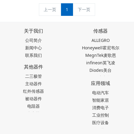
上一页
1
下一页
关于我们
传感器
公司简介
ALLEGRO
新闻中心
Honeywell霍尼韦尔
联系我们
MegnTek麦歌恩
infineon英飞凌
其他器件
Diodes美台
二三极管
TDK东电化
应用领域
主动器件
SEIKO精工
红外传感器
Akm旭化成
电动汽车
被动器件
Melexis迈来芯
智能家居
电阻器
NICERA尼塞拉
消费电子
电容器
TI德州仪器
工业控制
台产松术songhall
医疗设备
台湾MST美加
玩具