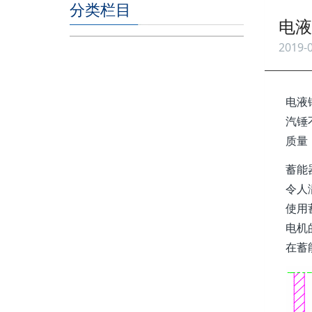
分类栏目
电液
2019-0
电液
汽锤
质量
蓄能
令人
使用
电机
在蓄