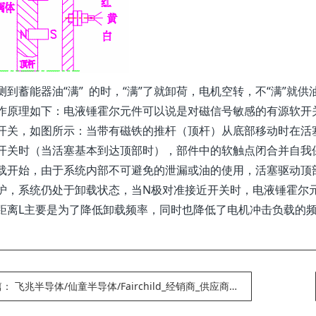
测到蓄能器油“满” 的时，“满”了就卸荷，电机空转，不“满”
作原理如下：电液锤霍尔元件可以说是对磁信号敏感的有源软开
开关，如图所示：当带有磁铁的推杆（顶杆）从底部移动时在活
开关时（当活塞基本到达顶部时），部件中的软触点闭合并自我
载开始，由于系统内部不可避免的泄漏或油的使用，活塞驱动顶
护，系统仍处于卸载状态，当N极对准接近开关时，电液锤霍尔
距离L主要是为了降低卸载频率，同时也降低了电机冲击负载的
篇：
飞兆半导体/仙童半导体/Fairchild_经销商_供应商_品牌代理商