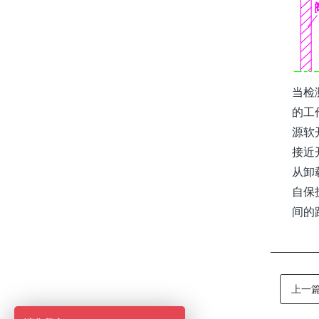
当检
的工
源软
接近
从卸
自保
间的
上一