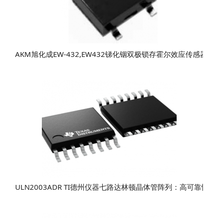
AKM旭化成EW-432,EW432锑化铟双极锁存霍尔效应传感器IC
ULN2003ADR TI德州仪器七路达林顿晶体管阵列：高可靠性