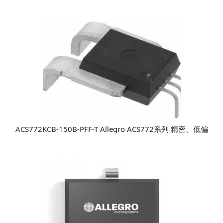
ACS772KCB-150B-PFF-T Allegro ACS772系列 精密、