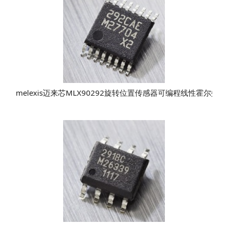
melexis迈来芯MLX90292旋转位置传感器可编程线性霍尔效应