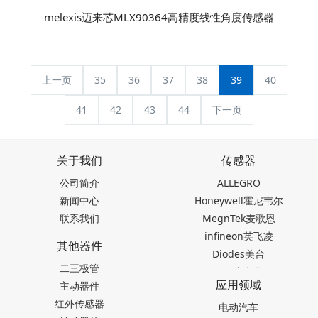
melexis迈来芯MLX90364高精度线性角度传感器
上一页
35
36
37
38
39
40
41
42
43
44
下一页
关于我们
传感器
公司简介
ALLEGRO
新闻中心
Honeywell霍尼韦尔
联系我们
MegnTek麦歌恩
infineon英飞凌
其他器件
Diodes美台
二三极管
TDK东电化
应用领域
主动器件
SEIKO精工
红外传感器
Akm旭化成
电动汽车