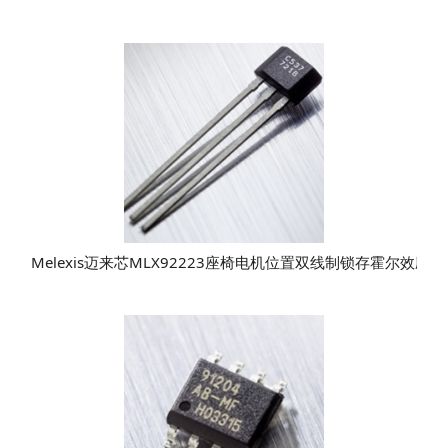
​Melexis迈来芯MLX92223座椅电机位置双线制锁存霍尔效应ic