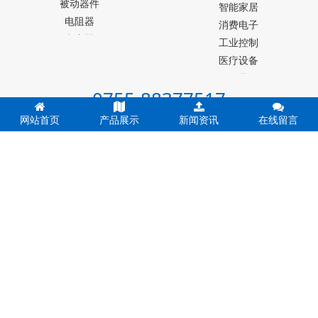
被动器件
Melexis迈来芯
智能家居
电阻器
NICERA尼塞拉
消费电子
电容器
TI德州仪器
工业控制
台产松术songhall
医疗设备
台湾MST美加
玩具
0755-88377517
ST意法半导体
仪器仪表
罗姆ROHM
能源设施
网站首页
产品展示
新闻资讯
在线留言
20年专注电子元件，让您零库存，无风险，高效运营。
muRata村田
其他霍尔元件
联系人：蔡先生 座机：0755-88377517 手机：13724376782 微信
号：YKY16888
深圳地址：深圳市福田区深南中路赛格广场69楼6901-6902、6998
室 备案号：
粤ICP备19054573号
香港地址：香港九龙观塘兴业街20号联合兴业工业大厦11楼B室
友情链接：
精密制造
齿轮加工
PM2.5传感器
集成芯片
电子元
器件