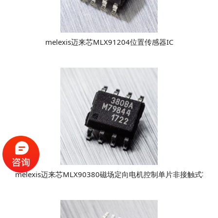
melexis迈来芯MLX91204位置传感器IC
melexis迈来芯MLX90380磁场定向电机控制单片非接触式霍