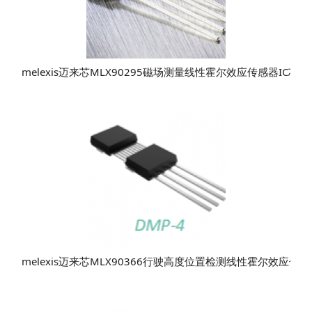
melexis迈来芯MLX90295磁场测量线性霍尔效应传感器IC芯
melexis迈来芯MLX90366行驶高度位置检测线性霍尔效应传感