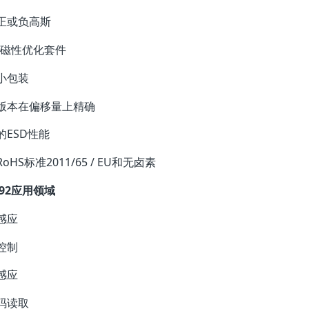
正或负高斯
的磁性优化套件
小包装
版本在偏移量上精确
的ESD性能
oHS标准2011/65 / EU和无卤素
492应用领域
感应
控制
感应
码读取