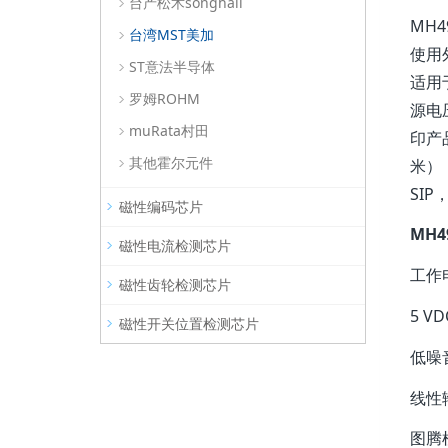
台产松术songhall
MH
台湾MST美加
使用
ST意法半导体
适用
罗姆ROHM
源电
muRata村田
印产
其他霍尔元件
米）
SI
磁性编码芯片
MH
磁性电流检测芯片
工作电
磁性齿轮检测芯片
5 V
磁性开关位置检测芯片
低噪
线性
图腾