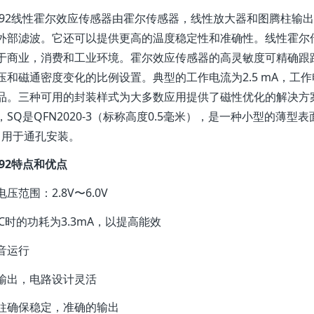
492线性霍尔效应传感器由霍尔传感器，线性放大器和图腾柱输
外部滤波。它还可以提供更高的温度稳定性和准确性。线性霍尔传感
于商业，消费和工业环境。霍尔效应传感器的高灵敏度可精确跟
压和磁通密度变化的比例设置。典型的工作电流为2.5 mA，工作电
品。三种可用的封装样式为大多数应用提供了磁性优化的解决方案。封
，SQ是QFN2020-3（标称高度0.5毫米），是一种小型的薄
P，用于通孔安装。
492特点和优点
压范围：2.8V〜6.0V
DC时的功耗为3.3mA，以提高能效
音运行
输出，电路设计灵活
柱确保稳定，准确的输出