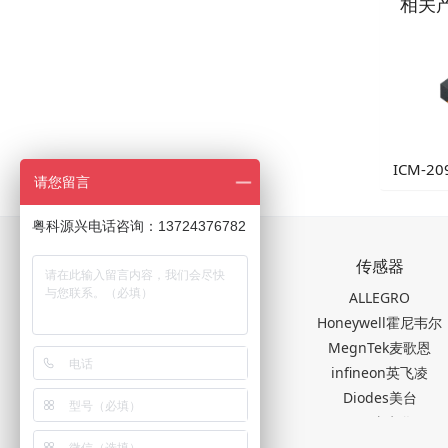
相关
ICM-20
请您留言
9轴运动
粤科源兴电话咨询：13724376782
关于我们
传感器
公司简介
ALLEGRO
新闻中心
Honeywell霍尼韦尔
联系我们
MegnTek麦歌恩
infineon英飞凌
Diodes美台
TDK东电化
SEIKO精工