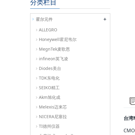
分类栏目
+
霍尔元件
ALLEGRO
Honeywell霍尼韦尔
MegnTek麦歌恩
infineon英飞凌
Diodes美台
TDK东电化
SEIKO精工
Akm旭化成
Melexis迈来芯
NICERA尼塞拉
台湾
TI德州仪器
CM