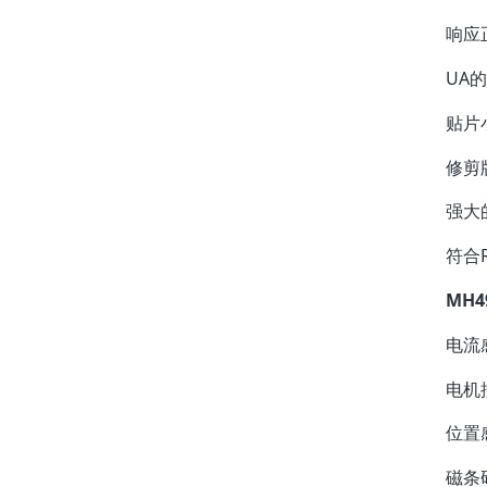
响应
UA
贴片
修剪
强大
符合R
MH
电流
电机
位置
磁条