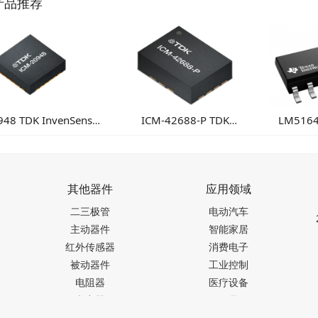
产品推荐
948 TDK InvenSense
ICM-42688-P TDK
LM516
传感器 高性能多轴融
InvenSense 高性能6轴MEMS
100V
合运动检测方案
惯性测量单元
器：高
其他器件
应用领域
二三极管
电动汽车
主动器件
智能家居
红外传感器
消费电子
被动器件
工业控制
电阻器
医疗设备
电容器
玩具
仪器仪表