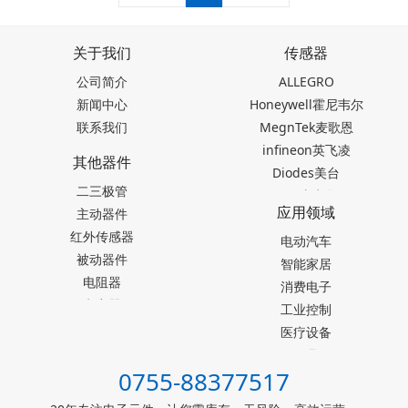
关于我们
传感器
公司简介
ALLEGRO
新闻中心
Honeywell霍尼韦尔
联系我们
MegnTek麦歌恩
infineon英飞凌
其他器件
Diodes美台
二三极管
TDK东电化
应用领域
主动器件
SEIKO精工
红外传感器
Akm旭化成
电动汽车
被动器件
Melexis迈来芯
智能家居
电阻器
NICERA尼塞拉
消费电子
电容器
TI德州仪器
工业控制
台产松术songhall
医疗设备
台湾MST美加
玩具
0755-88377517
ST意法半导体
仪器仪表
罗姆ROHM
能源设施