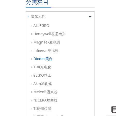
分类栏目
+
霍尔元件
ALLEGRO
Honeywell霍尼韦尔
MegnTek麦歌恩
infineon英飞凌
Diodes美台
TDK东电化
SEIKO精工
Akm旭化成
Melexis迈来芯
NICERA尼塞拉
TI德州仪器