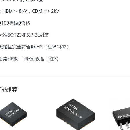
：HBM＞ 8KV，CDM：> 2kV
Q100等级0合格
准SOT23和SIP-3L封装
无铅且完全符合RoHS（注释1和2）
卤素和锑。 “绿色”设备（注3）
产品推荐