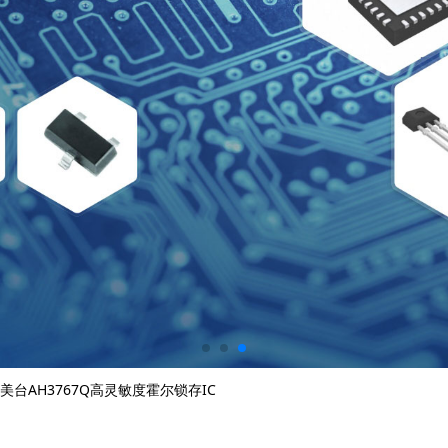
es美台​AH3767Q高灵敏度霍尔锁存IC