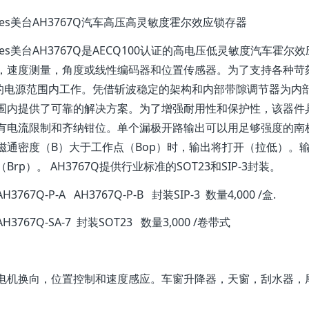
odes美台AH3767Q汽车高压高灵敏度霍尔效应锁存器
odes美台AH3767Q是AECQ100认证的高电压低灵敏度汽车
，速度测量，角度或线性编码器和位置传感器。为了支持各种苛刻
V的电源范围内工作。凭借斩波稳定的架构和内部带隙调节器为内部
围内提供了可靠的解决方案。为了增强耐用性和保护性，该器件
有电流限制和齐纳钳位。单个漏极开路输出可以用足够强度的南
磁通密度（B）大于工作点（Bop）时，输出将打开（拉低）。
Brp）。 AH3767Q提供行业标准的SOT23和SIP-3封装。
H3767Q-P-A AH3767Q-P-B 封装SIP-3 数量4,000 /盒.
H3767Q-SA-7 封装SOT23 数量3,000 /卷带式
电机换向，位置控制和速度感应。车窗升降器，天窗，刮水器，