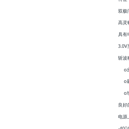
双极
高灵敏
具有
3.0
斩波
o出
o最
o增
良好
电源
-40