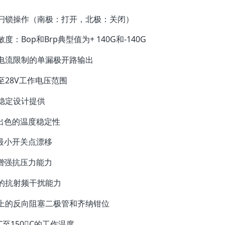
闩锁操作（南极：打开，北极：关闭）
度：Bop和Brp典型值为+ 140G和-140G
电流限制的单漏极开路输出
V至28V工作电压范围
稳定设计提供
色的温度稳定性
小开关点漂移
强抗压力能力
的抗射频干扰能力
上的反向阻塞二极管和齐纳钳位
C至150C的工作温度