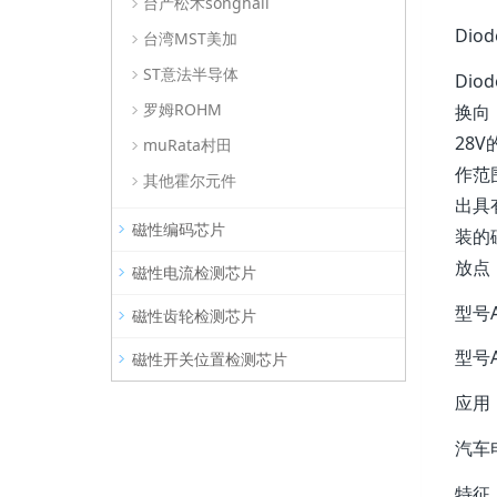
台产松术songhall
Di
台湾MST美加
ST意法半导体
Di
罗姆ROHM
换向
28
muRata村田
作范
其他霍尔元件
出具
磁性编码芯片
装的
放点（
磁性电流检测芯片
型号A
磁性齿轮检测芯片
型号A
磁性开关位置检测芯片
应用
汽车
特征