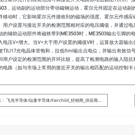
，运动副的运动部分带动磁钢运动，霍尔元件固定在运动副
503
件移动时，它影响霍尔元件接收到的磁场的强度。霍尔元件感应
。用户设置与接近开关的检测范围相对应的电压阈值，并通过电
动的辅助运动部件将磁铁带到
时，
输出引脚的
ME3503
ME3503
入电压V+增大。当V+大于用户设置的阈值V时，运算放大器输出偏
使TILl17光电晶体管饱和，拉低fimi输出点电位，并输出有
和用户设定的检测范围的开环比较，提高了检测电路的输入阻抗和
的电路（如与市场上常用的接近开关的输出相匹配的运动控制卡
篇：
飞兆半导体/仙童半导体/Fairchild_经销商_供应商_品牌代理商