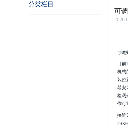
分类栏目
可调
2020-0
可调
目前
机构
装位
器安
检测
作可
接近
23