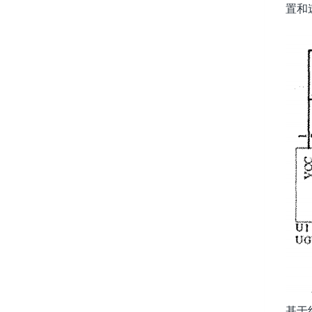
置和
基于