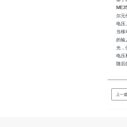
ME3
尔元
电压
当移
的输
光，
电压
随后
上一