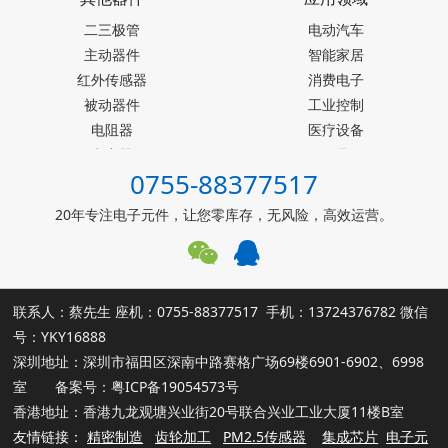
SEIKO精工
二三极管
Akm旭化成
电动汽车
主动器件
Melexis迈来芯
智能家居
红外传感器
NICERA尼塞拉
消费电子
被动器件
TI德州仪器
工业控制
电阻器
台产松术songhall
医疗设备
电容器
台湾MST美加
玩具
0755-88377517
ST意法半导体
仪器仪表
罗姆ROHM
能源设施
20年专注电子元件，让您零库存，无风险，高效运营。
muRata村田
其他霍尔元件
联系人：蔡先生 座机：0755-88377517 手机：13724376782 微信
号：YKY16888
深圳地址：深圳市福田区深南中路赛格广场69楼6901-6902、6998
室 备案号：
粤ICP备19054573号
香港地址：香港九龙观塘兴业街20号联合兴业工业大厦11楼B室
友情链接：
精密制造
齿轮加工
PM2.5传感器
集成芯片
电子元