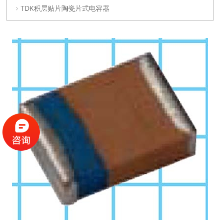
TDK积层贴片陶瓷片式电容器