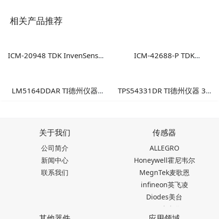
相关产品推荐
ICM-20948 TDK InvenSense
ICM-42688-P TDK
9轴运动传感器 高性能多轴融
InvenSense 高性能6轴MEMS
合运动检测方案
惯性测量单元
LM5164DDAR TI德州仪器
TPS54331DR TI德州仪器 3A
100V输入1A同步降压转换
降压DC/DC转换器
器：高可靠性工业电源方案
关于我们
传感器
公司简介
ALLEGRO
新闻中心
Honeywell霍尼韦尔
联系我们
MegnTek麦歌恩
infineon英飞凌
Diodes美台
TDK东电化
其他器件
应用领域